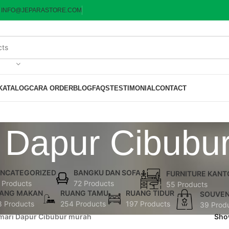
:
INFO@JEPARASTORE.COM
KATALOG
CARA ORDER
BLOG
FAQS
TESTIMONIAL
CONTACT
 Dapur Cibubu
NCATEGORIZED
BANGKU DAN SOFA
FURNITURE KANT
 Products
72 Products
55 Products
ANG MAKAN
RUANG TAMU
RUANG TIDUR
SOUVEN
8 Products
254 Products
197 Products
39 Prod
mari Dapur Cibubur murah
Sh