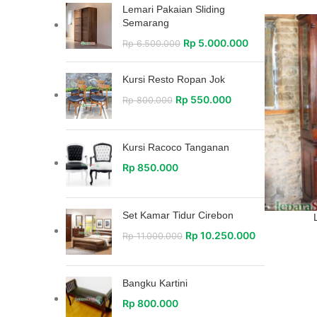
Lemari Pakaian Sliding
Semarang
Rp
5.000.000
Rp
6.500.000
Kursi Resto Ropan Jok
Rp
550.000
Rp
800.000
Kursi Racoco Tanganan
Rp
850.000
Set Kamar Tidur Cirebon
Rp
10.250.000
Rp
11.000.000
Bangku Kartini
Rp
800.000