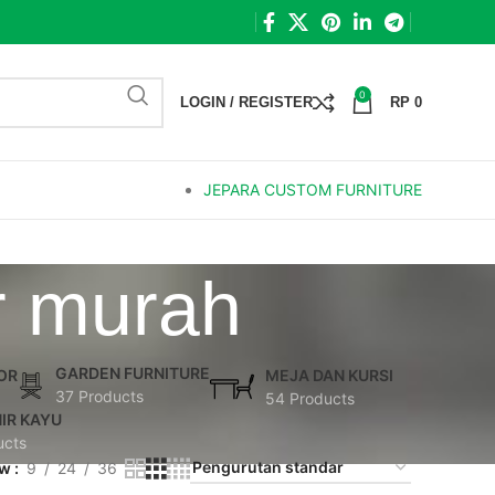
0
LOGIN / REGISTER
RP
0
JEPARA CUSTOM FURNITURE
r murah
GARDEN FURNITURE
OR
MEJA DAN KURSI
37 Products
54 Products
IR KAYU
ucts
ow
9
24
36