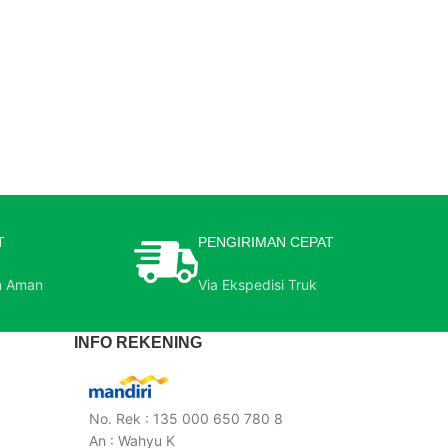
T
PENGIRIMAN CEPAT
n Aman
Via Ekspedisi Truk
INFO REKENING
No. Rek : 135 000 650 780 8
An : Wahyu K