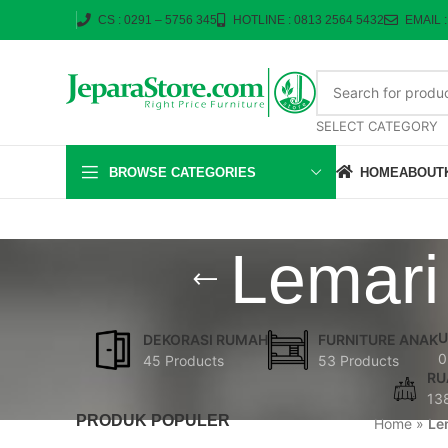
CS : 0291 – 5756 345
HOTLINE : 0813 2564 5432
EMAIL 
SELECT CATEGORY
BROWSE CATEGORIES
HOME
ABOUT
Lemari
U
DEKORASI RUMAH
FURNITURE ANAK
0
45 Products
53 Products
RU
13
PRODUK POPULER
Home
»
Le