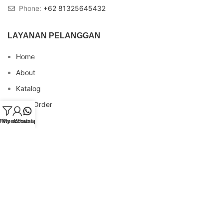
Phone:
+62 81325645432
LAYANAN PELANGGAN
Home
About
Katalog
Cara Order
Blog
Filters
My account
Whatsapp
FAQs
Testimonial
Contact
INFO REKENING