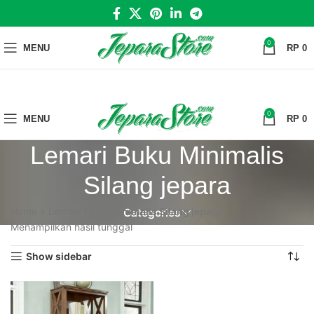
0
MENU
RP
0
0
MENU
RP
0
Lemari Buku Minimalis
Silang jepara
Home
»
Lemari Buku Minimalis Silang jepara
Categories
Menampilkan hasil tunggal
Show sidebar