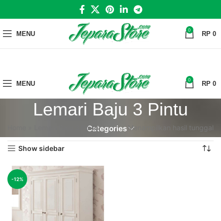
0
MENU
RP
0
0
MENU
RP
0
Lemari Baju 3 Pintu
Home
»
Lemari Baju 3 Pintu
Menampilkan hasil tunggal
Categories
Show sidebar
-12%