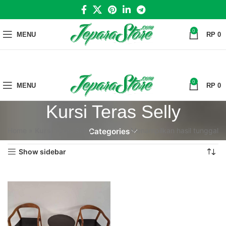
0
MENU
RP
0
0
MENU
RP
0
Kursi Teras Selly
Home
»
Kursi Teras Selly
Menampilkan hasil tunggal
Categories
Show sidebar