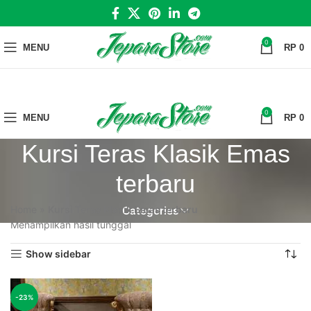
0
RP
0
0
MENU
RP
0
Kursi Teras Klasik Emas
terbaru
Home
»
Kursi Teras Klasik Emas terbaru
Categories
Menampilkan hasil tunggal
Show sidebar
-23%