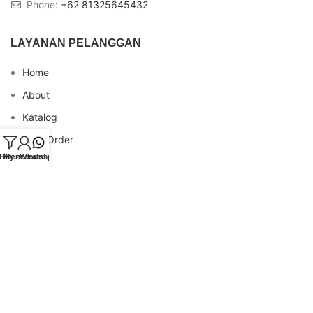
Phone:
+62 81325645432
LAYANAN PELANGGAN
Home
About
Katalog
Cara Order
Filters
My account
Whatsapp
Blog
FAQs
Testimonial
Contact
INFO REKENING