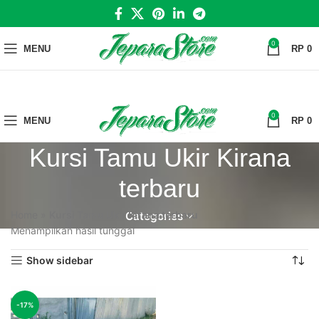
0
MENU
RP
0
0
MENU
RP
0
Kursi Tamu Ukir Kirana
terbaru
Home
»
Kursi Tamu Ukir Kirana terbaru
Categories
Menampilkan hasil tunggal
Show sidebar
-17%