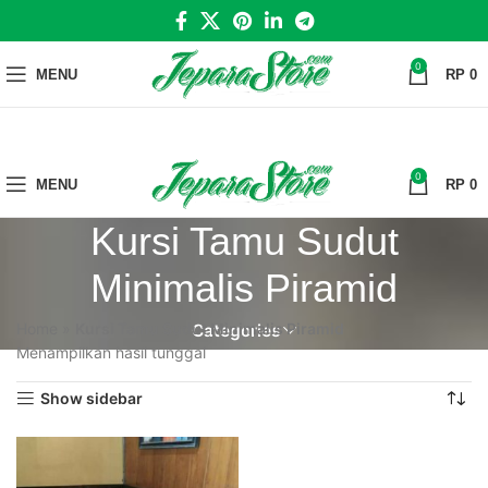
0
MENU
RP
0
0
MENU
RP
0
Kursi Tamu Sudut
Minimalis Piramid
Home
»
Kursi Tamu Sudut Minimalis Piramid
Categories
Menampilkan hasil tunggal
Show sidebar