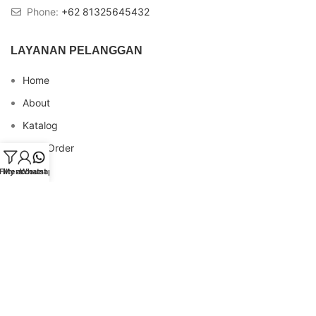
Phone:
+62 81325645432
LAYANAN PELANGGAN
Home
About
Katalog
Cara Order
Blog
Filters
My account
Whatsapp
FAQs
Testimonial
Contact
INFO REKENING