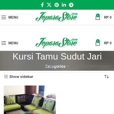
0
MENU
RP
0
0
MENU
RP
0
Kursi Tamu Sudut Jari
Home
»
Kursi Tamu Sudut Jari
Menampilkan hasil tunggal
Categories
Show sidebar