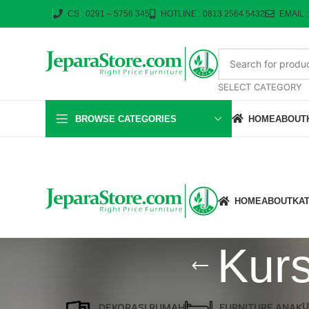
CS : 0291 – 5756 345
HOTLINE : 0813 2564 5432
EMAIL 
SELECT CATEGORY
BROWSE CATEGORIES
HOME
ABOUT
HOME
ABOUT
KA
Kurs
U
DEKORASI RUMAH
FURNITURE ANAK