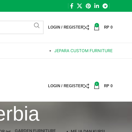
0
LOGIN / REGISTER
RP
0
JEPARA CUSTOM FURNITURE
0
LOGIN / REGISTER
RP
0
erbia
GARDEN FURNITURE
OR
MEJA DAN KURSI