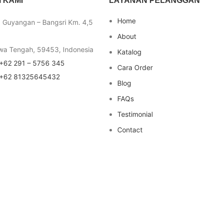
 KAMI
LAYANAN PELANGGAN
Home
a Guyangan – Bangsri Km. 4,5
About
wa Tengah, 59453, Indonesia
Katalog
+62 291 – 5756 345
Cara Order
+62 81325645432
Blog
FAQs
Testimonial
Contact