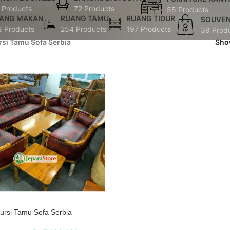
 Products
72 Products
55 Products
ANG MAKAN
RUANG TAMU
RUANG TIDUR
SOUVEN
8 Products
254 Products
197 Products
39 Prod
rsi Tamu Sofa Serbia
Sh
ursi Tamu Sofa Serbia