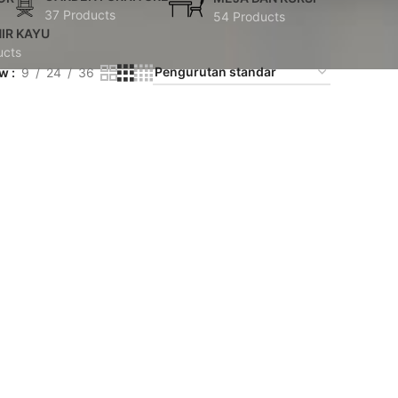
37 Products
54 Products
IR KAYU
ucts
ow
9
24
36