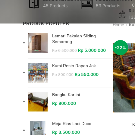
0
45 Products
53 Products
RU
13
PRODUK POPULER
Home
»
Ku
Lemari Pakaian Sliding
Semarang
-22%
Rp
5.000.000
Rp
6.500.000
Kursi Resto Ropan Jok
Rp
550.000
Rp
800.000
Bangku Kartini
Rp
800.000
Meja Rias Laci Duco
K
Rp
3.500.000