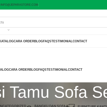
:
INFO@JEPARASTORE.COM
KATALOG
CARA ORDER
BLOG
FAQS
TESTIMONIAL
CONTACT
TALOG
CARA ORDER
BLOG
FAQS
TESTIMONIAL
CONTACT
i Tamu Sofa S
NCATEGORIZED
BANGKU DAN SOFA
FURNITURE KANT