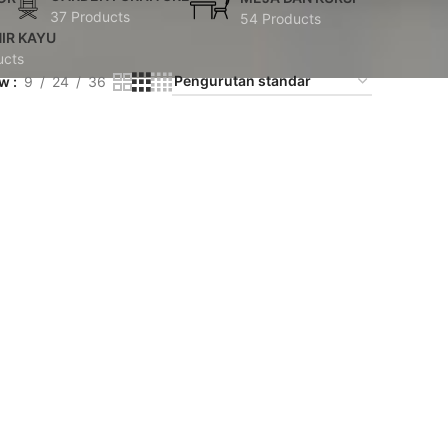
37 Products
54 Products
IR KAYU
ucts
ow
9
24
36