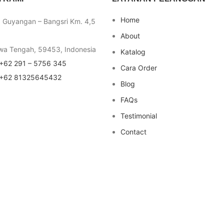
Home
a Guyangan – Bangsri Km. 4,5
About
wa Tengah, 59453, Indonesia
Katalog
+62 291 – 5756 345
Cara Order
+62 81325645432
Blog
FAQs
Testimonial
Contact