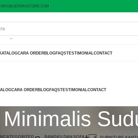
:
INFO@JEPARASTORE.COM
KATALOG
CARA ORDER
BLOG
FAQS
TESTIMONIAL
CONTACT
TALOG
CARA ORDER
BLOG
FAQS
TESTIMONIAL
CONTACT
 Minimalis Su
NCATEGORIZED
BANGKU DAN SOFA
FURNITURE KANT