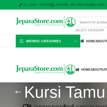
CS : 0291 – 5756 345
HOTLINE : 0813 2564 5432
EMAIL 
SELECT CATEGORY
BROWSE CATEGORIES
HOME
ABOUT
HOME
ABOUT
KA
Kursi Tamu
U
DEKORASI RUMAH
FURNITURE ANAK