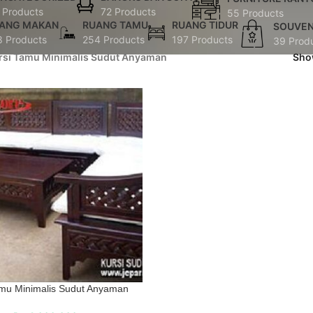
 Products
72 Products
55 Products
ANG MAKAN
RUANG TAMU
RUANG TIDUR
SOUVEN
8 Products
254 Products
197 Products
39 Prod
rsi Tamu Minimalis Sudut Anyaman
Sh
amu Minimalis Sudut Anyaman