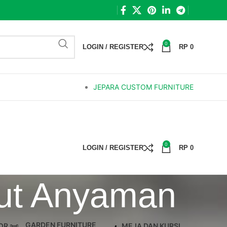
0
LOGIN / REGISTER
RP
0
JEPARA CUSTOM FURNITURE
0
LOGIN / REGISTER
RP
0
dut Anyaman
GARDEN FURNITURE
OR
MEJA DAN KURSI