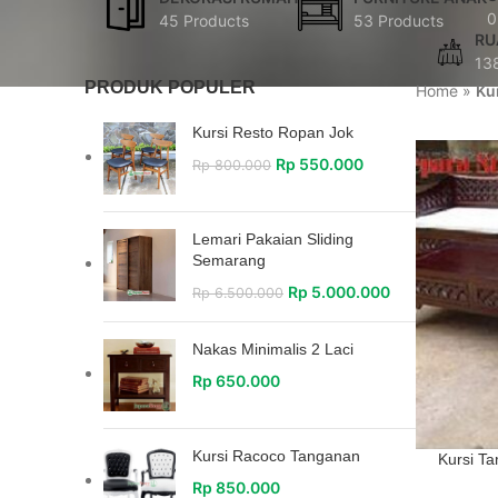
0
45 Products
53 Products
RU
13
PRODUK POPULER
Home
»
Ku
Kursi Resto Ropan Jok
Rp
550.000
Rp
800.000
Lemari Pakaian Sliding
Semarang
Rp
5.000.000
Rp
6.500.000
Nakas Minimalis 2 Laci
Rp
650.000
Kursi Racoco Tanganan
Kursi T
Rp
850.000