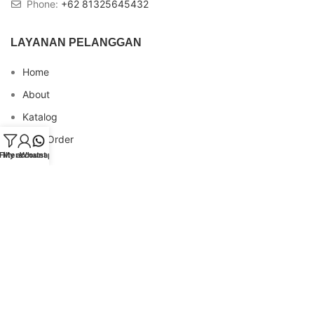
Phone:
+62 81325645432
LAYANAN PELANGGAN
Home
About
Katalog
Cara Order
Filters
My account
Whatsapp
Blog
FAQs
Testimonial
Contact
INFO REKENING