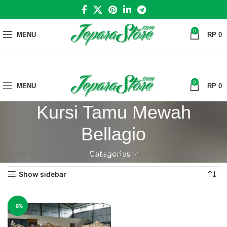
0
MENU
RP
0
0
MENU
RP
0
Kursi Tamu Mewah
Bellagio
Home
»
Kursi Tamu Mewah Bellagio
Menampilkan hasil tunggal
Categories
Show sidebar
-8%