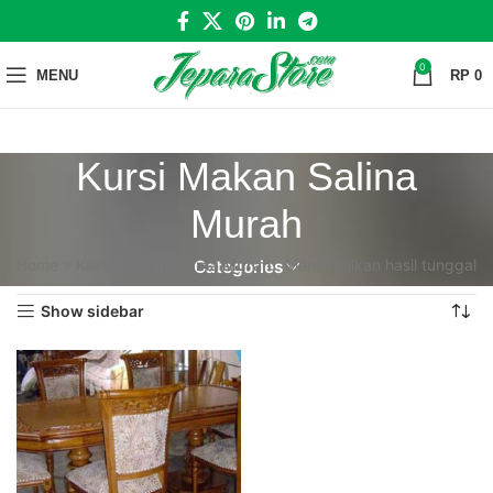
0
MENU
RP
0
Kursi Makan Salina
Murah
Home
»
Kursi Makan Salina Murah
Menampilkan hasil tunggal
Categories
Show sidebar