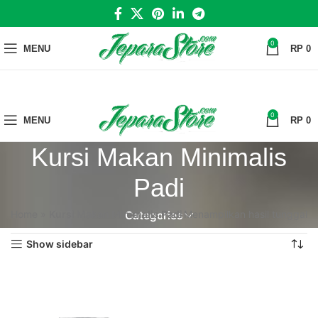
0
MENU
RP
0
0
MENU
RP
0
Kursi Makan Minimalis
Padi
Home
»
Kursi Makan Minimalis Padi
Menampilkan hasil tunggal
Categories
Show sidebar