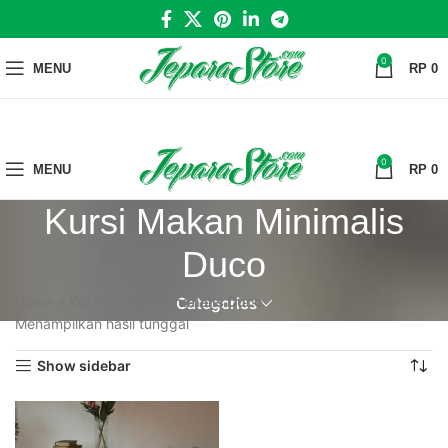
0
MENU
RP
0
0
MENU
RP
0
Kursi Makan Minimalis
Duco
Home
»
Kursi Makan Minimalis Duco
Categories
Menampilkan hasil tunggal
Show sidebar