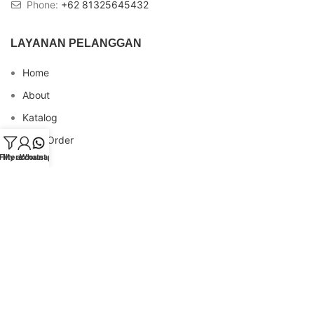
Phone:
+62 81325645432
LAYANAN PELANGGAN
Home
About
Katalog
Cara Order
Filters
My account
Whatsapp
Blog
FAQs
Testimonial
Contact
INFO REKENING