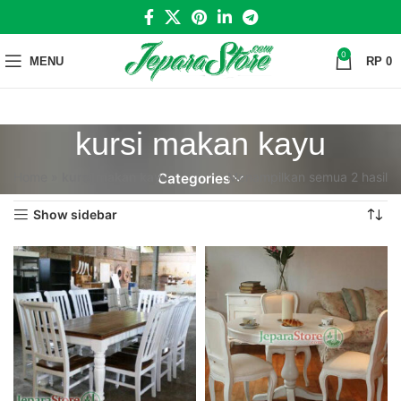
0
MENU
RP
0
kursi makan kayu
Home
»
kursi makan kayu
Menampilkan semua 2 hasil
Categories
Show sidebar