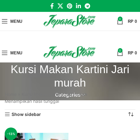
0
MENU
RP
0
0
MENU
RP
0
Kursi Makan Kartini Jari
murah
Home
»
Kursi Makan Kartini Jari murah
Categories
Menampilkan hasil tunggal
Show sidebar
-13%