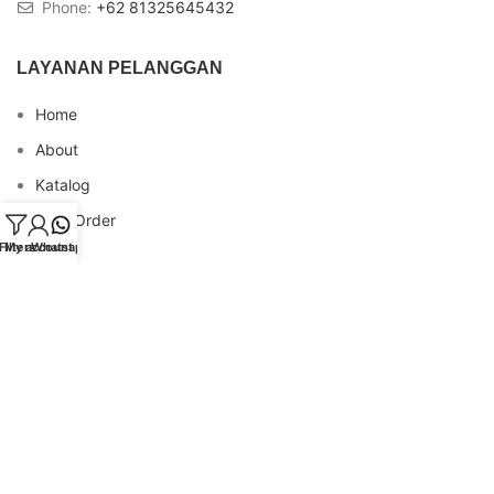
Phone:
+62 81325645432
LAYANAN PELANGGAN
Home
About
Katalog
Cara Order
Filters
My account
Whatsapp
Blog
FAQs
Testimonial
Contact
INFO REKENING