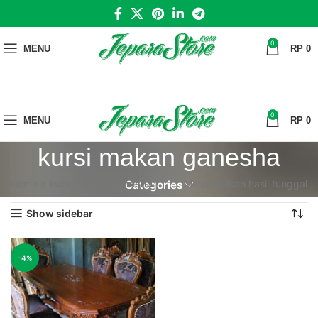
0
MENU
RP
0
0
MENU
RP
0
kursi makan ganesha
Home
»
kursi makan ganesha
Menampilkan hasil tunggal
Categories
Show sidebar
-4%