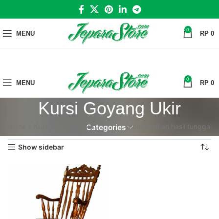
0
MENU
RP
0
0
MENU
RP
0
Kursi Goyang Ukir
Home
»
Kursi Goyang Ukir
Menampilkan hasil tunggal
Categories
Show sidebar