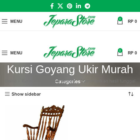
0
MENU
RP
0
0
MENU
RP
0
Kursi Goyang Ukir Murah
Home
»
Kursi Goyang Ukir Murah
Menampilkan hasil tunggal
Categories
Show sidebar