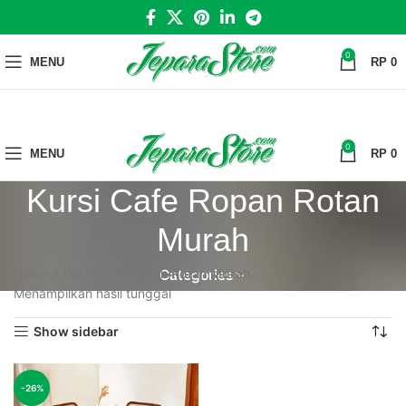
0
MENU
RP
0
0
MENU
RP
0
Kursi Cafe Ropan Rotan
Murah
Home
»
Kursi Cafe Ropan Rotan Murah
Categories
Menampilkan hasil tunggal
Show sidebar
-26%