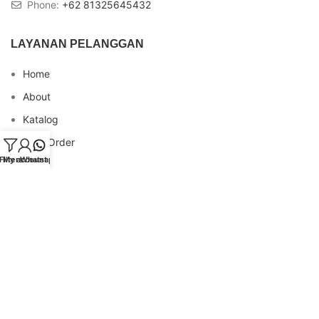
Phone:
+62 81325645432
LAYANAN PELANGGAN
Home
About
Katalog
Cara Order
Filters
My account
Whatsapp
Blog
FAQs
Testimonial
Contact
INFO REKENING