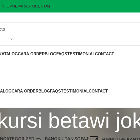
:
INFO@JEPARASTORE.COM
KATALOG
CARA ORDER
BLOG
FAQS
TESTIMONIAL
CONTACT
TALOG
CARA ORDER
BLOG
FAQS
TESTIMONIAL
CONTACT
kursi betawi jo
NCATEGORIZED
BANGKU DAN SOFA
FURNITURE KANT