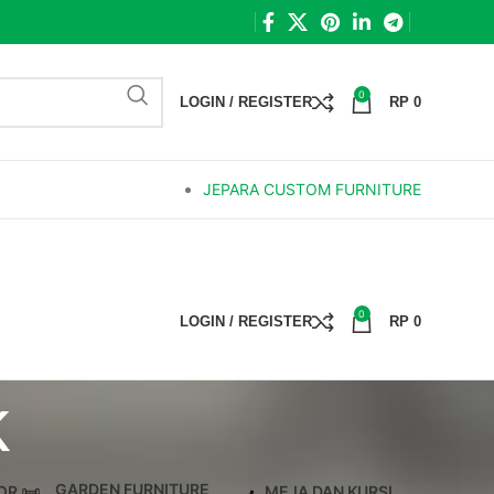
0
LOGIN / REGISTER
RP
0
JEPARA CUSTOM FURNITURE
0
LOGIN / REGISTER
RP
0
k
GARDEN FURNITURE
OR
MEJA DAN KURSI