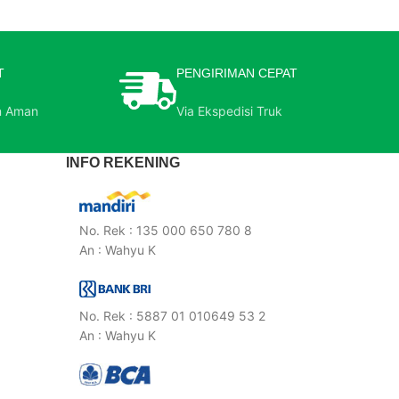
T
PENGIRIMAN CEPAT
n Aman
Via Ekspedisi Truk
INFO REKENING
No. Rek : 135 000 650 780 8
An : Wahyu K
No. Rek : 5887 01 010649 53 2
An : Wahyu K