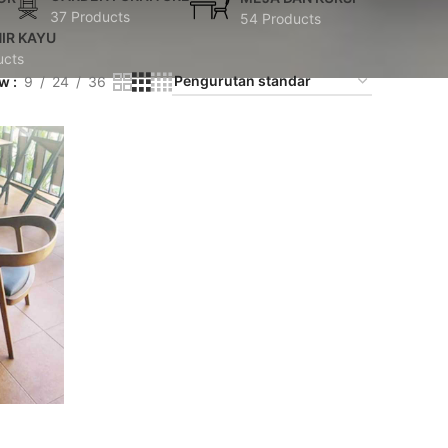
37 Products
54 Products
IR KAYU
ucts
ow
9
24
36