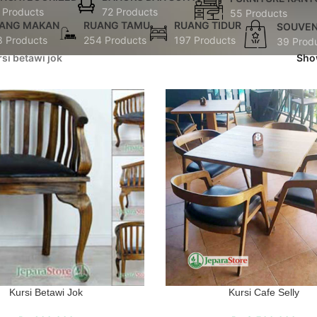
 Products
72 Products
55 Products
ANG MAKAN
RUANG TAMU
RUANG TIDUR
SOUVEN
8 Products
254 Products
197 Products
39 Prod
rsi betawi jok
Sh
Kursi Betawi Jok
Kursi Cafe Selly