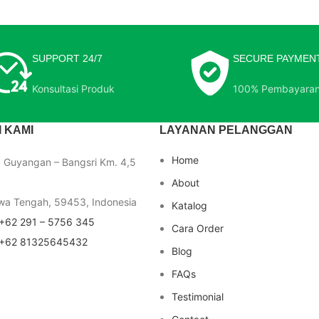
SUPPORT 24/7
SECURE PAYMEN
Konsultasi Produk
100% Pembayara
 KAMI
LAYANAN PELANGGAN
Home
a Guyangan – Bangsri Km. 4,5
About
wa Tengah, 59453, Indonesia
Katalog
+62 291 – 5756 345
Cara Order
+62 81325645432
Blog
FAQs
Testimonial