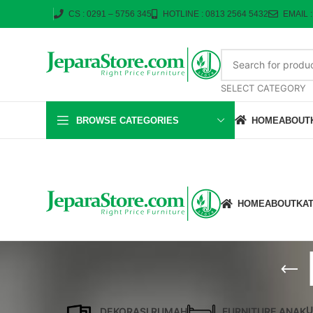
CS : 0291 – 5756 345
HOTLINE : 0813 2564 5432
EMAIL 
SELECT CATEGORY
BROWSE CATEGORIES
HOME
ABOUT
HOME
ABOUT
KA
U
DEKORASI RUMAH
FURNITURE ANAK