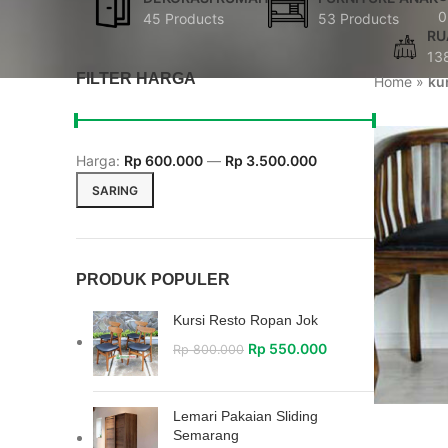
0
45 Products
53 Products
RU
13
FILTER HARGA
Home
»
ku
Harga:
Rp 600.000
—
Rp 3.500.000
SARING
PRODUK POPULER
Kursi Resto Ropan Jok
Rp
550.000
Rp
800.000
Lemari Pakaian Sliding
Semarang