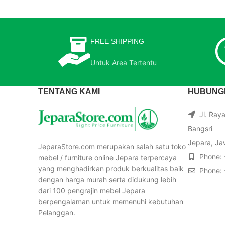
FREE SHIPPING
Untuk Area Tertentu
TENTANG KAMI
HUBUNGI
Jl. Ray
Bangsri
Jepara, Ja
JeparaStore.com merupakan salah satu toko
Phone:
mebel / furniture online Jepara terpercaya
yang menghadirkan produk berkualitas baik
Phone:
dengan harga murah serta didukung lebih
dari 100 pengrajin mebel Jepara
berpengalaman untuk memenuhi kebutuhan
Pelanggan.