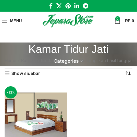
0
MENU
RP
0
Kamar Tidur Jati
Home
»
Kamar Tidur Jati
Menampilkan hasil tunggal
Categories
Show sidebar
-13%