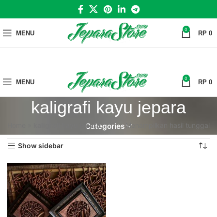
0
MENU
RP
0
0
MENU
RP
0
kaligrafi kayu jepara
Home
»
kaligrafi kayu jepara
Menampilkan hasil tunggal
Categories
Show sidebar