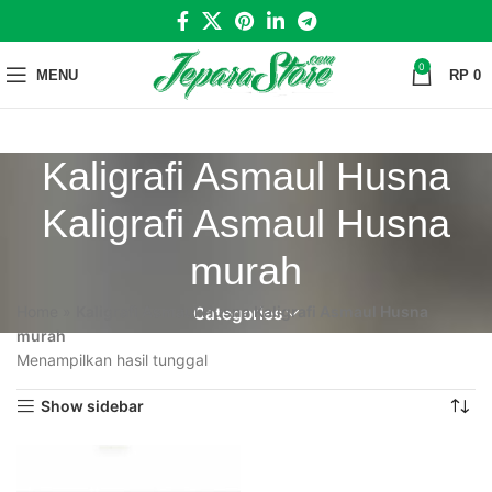
0
MENU
RP
0
Kaligrafi Asmaul Husna
Kaligrafi Asmaul Husna
murah
Home
»
Kaligrafi Asmaul Husna Kaligrafi Asmaul Husna
Categories
murah
Menampilkan hasil tunggal
Show sidebar