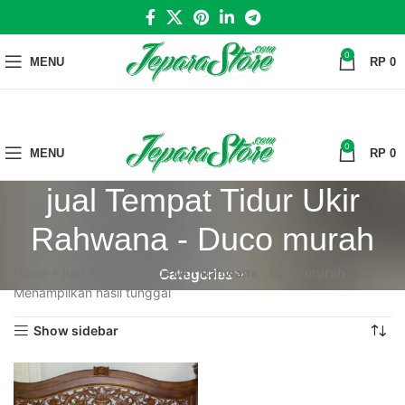
0
MENU
RP
0
0
MENU
RP
0
jual Tempat Tidur Ukir
Rahwana - Duco murah
Home
»
jual Tempat Tidur Ukir Rahwana - Duco murah
Categories
Menampilkan hasil tunggal
Show sidebar