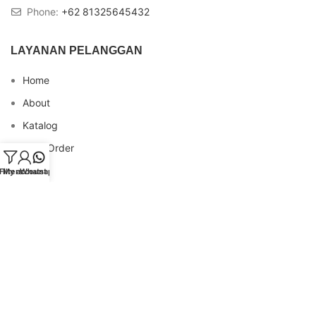
Phone:
+62 81325645432
LAYANAN PELANGGAN
Home
About
Katalog
Cara Order
Blog
Filters
My account
Whatsapp
FAQs
Testimonial
Contact
INFO REKENING