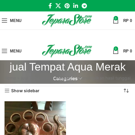
0
MENU
RP
0
0
MENU
RP
0
jual Tempat Aqua Merak
Home
»
jual Tempat Aqua Merak
Menampilkan hasil tunggal
Categories
Show sidebar