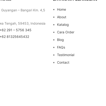
Home
a Guyangan – Bangsri Km. 4,5
About
wa Tengah, 59453, Indonesia
Katalog
+62 291 – 5756 345
Cara Order
+62 81325645432
Blog
FAQs
Testimonial
Contact