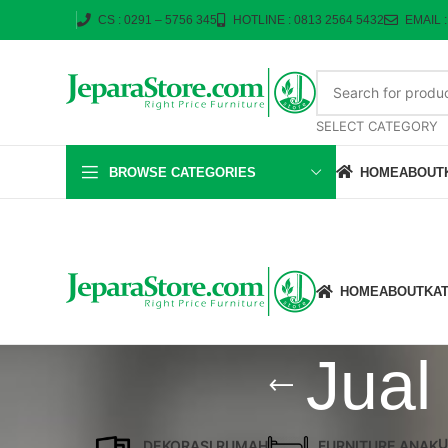
CS : 0291 – 5756 345
HOTLINE : 0813 2564 5432
EMAIL 
SELECT CATEGORY
BROWSE CATEGORIES
HOME
ABOUT
HOME
ABOUT
KA
Jual
U
DEKORASI RUMAH
FURNITURE ANAK