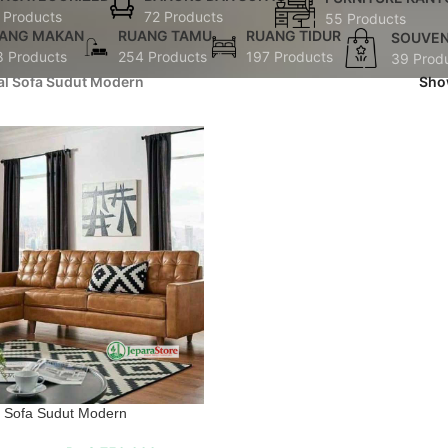
 Products
72 Products
55 Products
ANG MAKAN
RUANG TAMU
RUANG TIDUR
SOUVEN
8 Products
254 Products
197 Products
39 Prod
al Sofa Sudut Modern
Sh
Sofa Sudut Modern