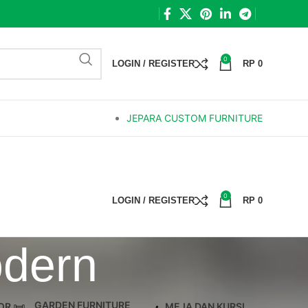
0
LOGIN / REGISTER
RP
0
JEPARA CUSTOM FURNITURE
0
LOGIN / REGISTER
RP
0
odern
GARDEN FURNITURE
OR
MEJA DAN KURSI