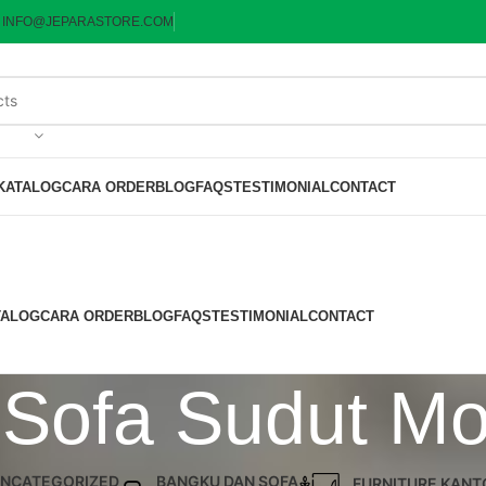
:
INFO@JEPARASTORE.COM
KATALOG
CARA ORDER
BLOG
FAQS
TESTIMONIAL
CONTACT
TALOG
CARA ORDER
BLOG
FAQS
TESTIMONIAL
CONTACT
 Sofa Sudut M
NCATEGORIZED
BANGKU DAN SOFA
FURNITURE KANT