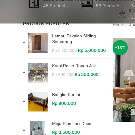
0
45 Products
53 Products
RU
13
PRODUK POPULER
Home
»
Ju
Lemari Pakaian Sliding
Semarang
-13%
Rp
5.000.000
Rp
6.500.000
Kursi Resto Ropan Jok
Rp
550.000
Rp
800.000
Bangku Kartini
Rp
800.000
Meja Rias Laci Duco
Rp
3.500.000