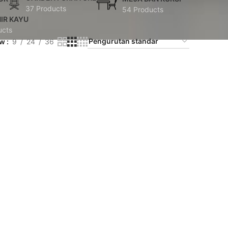
37 Products
54 Products
IR KAYU
ucts
ow
9
24
36