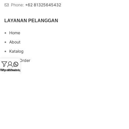
Phone:
+62 81325645432
LAYANAN PELANGGAN
Home
About
Katalog
Cara Order
Blog
Filters
My account
Whatsapp
FAQs
Testimonial
Contact
INFO REKENING