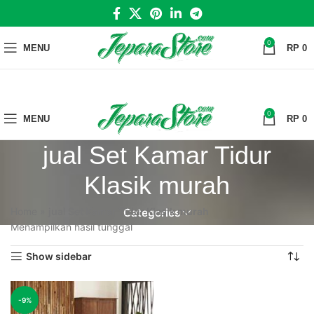
0
MENU
RP
0
0
MENU
RP
0
jual Set Kamar Tidur
Klasik murah
Home
»
jual Set Kamar Tidur Klasik murah
Categories
Menampilkan hasil tunggal
Show sidebar
-9%