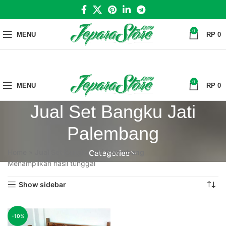
0
MENU
RP
0
0
MENU
RP
0
Jual Set Bangku Jati
Palembang
Home
»
Jual Set Bangku Jati Palembang
Categories
Menampilkan hasil tunggal
Show sidebar
-10%