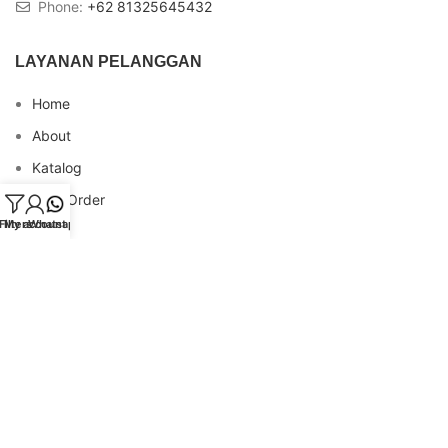
Phone:
+62 81325645432
LAYANAN PELANGGAN
Home
About
Katalog
Cara Order
Filters
My account
Whatsapp
Blog
FAQs
Testimonial
Contact
INFO REKENING