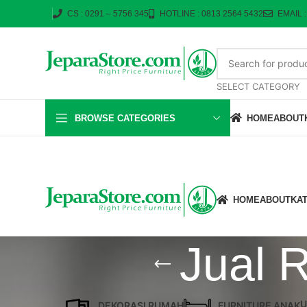
CS : 0291 – 5756 345
HOTLINE : 0813 2564 5432
EMAIL 
SELECT CATEGORY
BROWSE CATEGORIES
HOME
ABOUT
HOME
ABOUT
KA
Jual 
U
DEKORASI RUMAH
FURNITURE ANAK