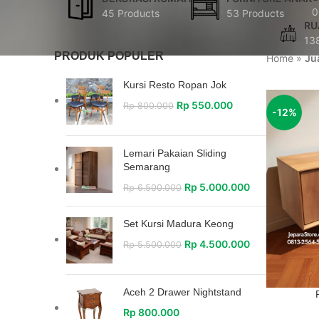
0
45 Products
53 Products
RU
13
PRODUK POPULER
Home
»
Ju
Kursi Resto Ropan Jok
Rp
550.000
Rp
800.000
-12%
Lemari Pakaian Sliding
Semarang
Rp
5.000.000
Rp
6.500.000
Set Kursi Madura Keong
Rp
4.500.000
Rp
5.500.000
Aceh 2 Drawer Nightstand
Rp
800.000