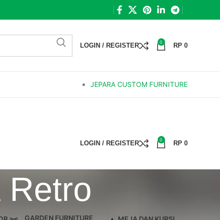
0
LOGIN / REGISTER
RP
0
JEPARA CUSTOM FURNITURE
0
LOGIN / REGISTER
RP
0
 Retro
GARDEN FURNITURE
OR
MEJA DAN KURSI