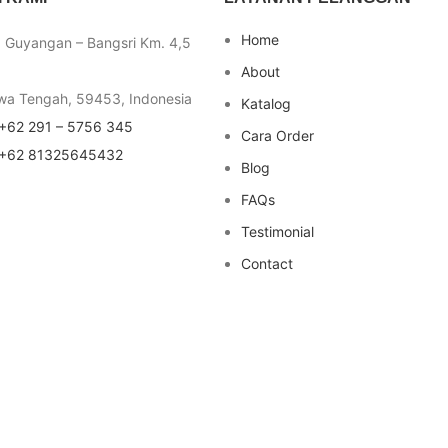
Home
a Guyangan – Bangsri Km. 4,5
About
wa Tengah, 59453, Indonesia
Katalog
+62 291 – 5756 345
Cara Order
+62 81325645432
Blog
FAQs
Testimonial
Contact