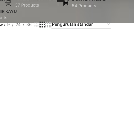
37 Products
54 Products
IR KAYU
ucts
ow
9
24
36