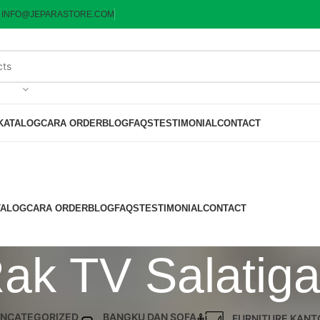
:
INFO@JEPARASTORE.COM
KATALOG
CARA ORDER
BLOG
FAQS
TESTIMONIAL
CONTACT
TALOG
CARA ORDER
BLOG
FAQS
TESTIMONIAL
CONTACT
Rak TV Salatiga
NCATEGORIZED
BANGKU DAN SOFA
FURNITURE KANT