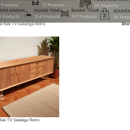
 Products
72 Products
55 Products
ANG MAKAN
RUANG TAMU
RUANG TIDUR
SOUVEN
8 Products
254 Products
197 Products
39 Prod
al Rak TV Salatiga Retro
Sh
Rak TV Salatiga Retro