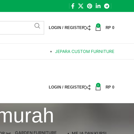
0
LOGIN / REGISTER
RP
0
JEPARA CUSTOM FURNITURE
0
LOGIN / REGISTER
RP
0
 murah
GARDEN FURNITURE
OR
MEJA DAN KURSI