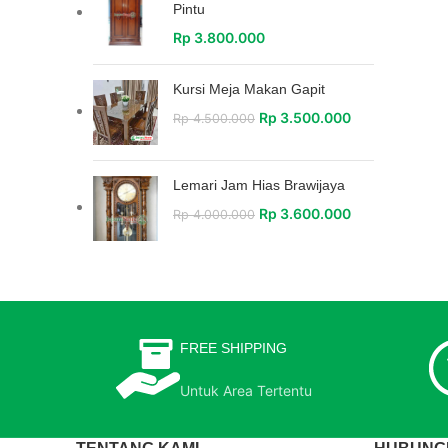
Pintu
Rp
3.800.000
Kursi Meja Makan Gapit
Rp
3.500.000
Rp
4.500.000
Lemari Jam Hias Brawijaya
Rp
3.600.000
Rp
4.000.000
FREE SHIPPING
Untuk Area Tertentu