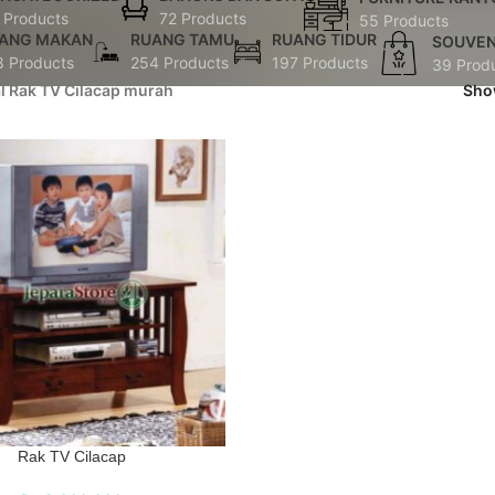
 Products
72 Products
55 Products
ANG MAKAN
RUANG TAMU
RUANG TIDUR
SOUVEN
8 Products
254 Products
197 Products
39 Prod
al Rak TV Cilacap murah
Sh
Rak TV Cilacap