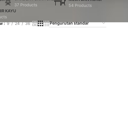
37 Products
54 Products
IR KAYU
ucts
ow
9
24
36