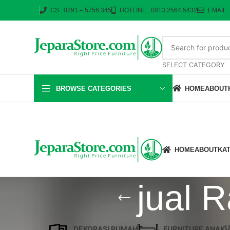
CS : 0291 – 5756 345
HOTLINE : 0813 2564 5432
EMAIL 
SELECT CATEGORY
BROWSE CATEGORIES
HOME
ABOUT
HOME
ABOUT
KA
jual 
U
DEKORASI RUMAH
FURNITURE ANAK