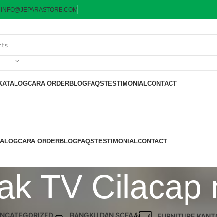
:
INFO@JEPARASTORE.COM
KATALOG
CARA ORDER
BLOG
FAQS
TESTIMONIAL
CONTACT
TALOG
CARA ORDER
BLOG
FAQS
TESTIMONIAL
CONTACT
Rak TV Cilacap
NCATEGORIZED
BANGKU DAN SOFA
FURNITURE KANT