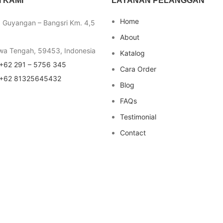
 KAMI
LAYANAN PELANGGAN
Home
a Guyangan – Bangsri Km. 4,5
About
wa Tengah, 59453, Indonesia
Katalog
+62 291 – 5756 345
Cara Order
+62 81325645432
Blog
FAQs
Testimonial
Contact