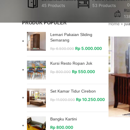
0
45 Products
53 Products
RU
13
PRODUK POPULER
Home
»
ju
Lemari Pakaian Sliding
Semarang
Rp
5.000.000
Rp
6.500.000
Kursi Resto Ropan Jok
Rp
550.000
Rp
800.000
Set Kamar Tidur Cirebon
Rp
10.250.000
Rp
11.000.000
Bangku Kartini
Rp
800.000