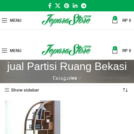
0
MENU
RP
0
0
MENU
RP
0
jual Partisi Ruang Bekasi
Home
»
jual Partisi Ruang Bekasi
Menampilkan hasil tunggal
Categories
Show sidebar