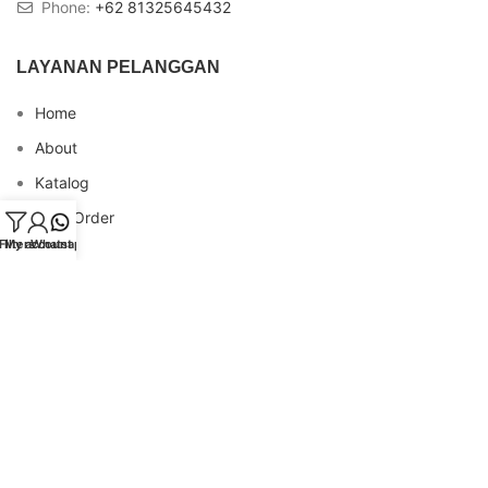
Phone:
+62 81325645432
LAYANAN PELANGGAN
Home
About
Katalog
Cara Order
Filters
My account
Whatsapp
Blog
FAQs
Testimonial
Contact
INFO REKENING