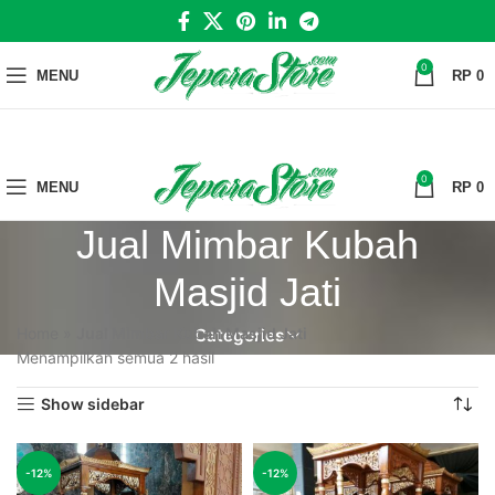
0
MENU
RP
0
0
MENU
RP
0
Jual Mimbar Kubah
Masjid Jati
Home
»
Jual Mimbar Kubah Masjid Jati
Categories
Menampilkan semua 2 hasil
Show sidebar
-12%
-12%