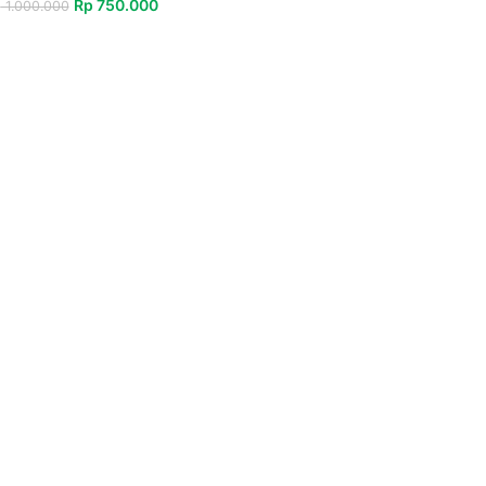
Rp
750.000
p
1.000.000