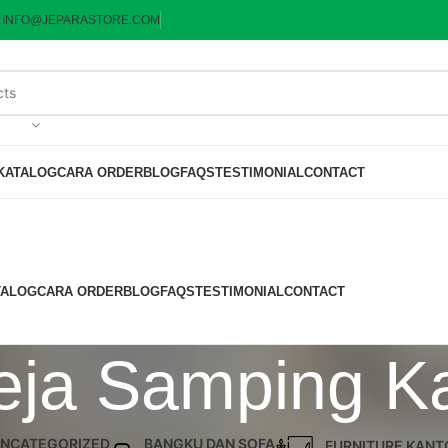
:
INFO@JEPARASTORE.COM
KATALOG
CARA ORDER
BLOG
FAQS
TESTIMONIAL
CONTACT
TALOG
CARA ORDER
BLOG
FAQS
TESTIMONIAL
CONTACT
eja Samping Ka
NCATEGORIZED
BANGKU DAN SOFA
FURNITURE KANT