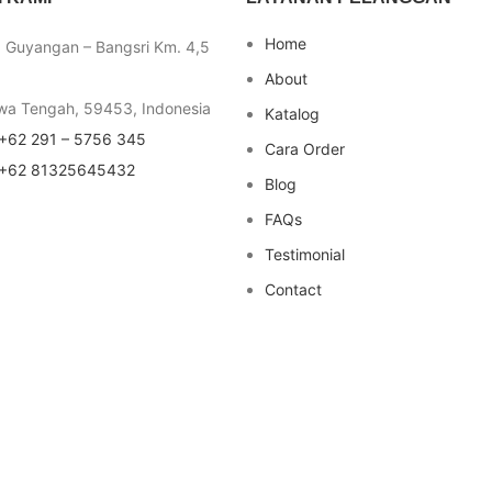
Home
a Guyangan – Bangsri Km. 4,5
About
wa Tengah, 59453, Indonesia
Katalog
+62 291 – 5756 345
Cara Order
+62 81325645432
Blog
FAQs
Testimonial
Contact