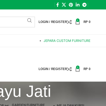
0
LOGIN / REGISTER
RP
0
JEPARA CUSTOM FURNITURE
0
LOGIN / REGISTER
RP
0
yu Jati
GARDEN FURNITURE
OR
MEJA DAN KURSI