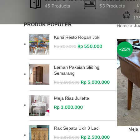
0
45 Products
53 Products
RU
13
PRODUK POPULER
Home
»
Ju
Kursi Resto Ropan Jok
Rp
550.000
Rp
800.000
-25%
Lemari Pakaian Sliding
Semarang
Rp
5.000.000
Rp
6.500.000
Meja Rias Juliette
Rp
3.000.000
Rak Sepatu Ukir 3 Laci
Meja 
Rp
2.500.000
Rp
2.850.000