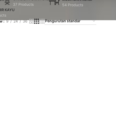
37 Products
54 Products
IR KAYU
ucts
ow
9
24
36