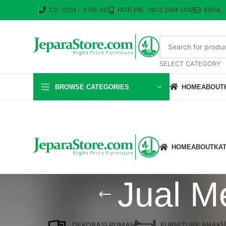
CS : 0291 – 5756 345
HOTLINE : 0813 2564 5432
EMAIL 
SELECT CATEGORY
BROWSE CATEGORIES
HOME
ABOUT
HOME
ABOUT
KA
Jual M
U
DEKORASI RUMAH
FURNITURE ANAK