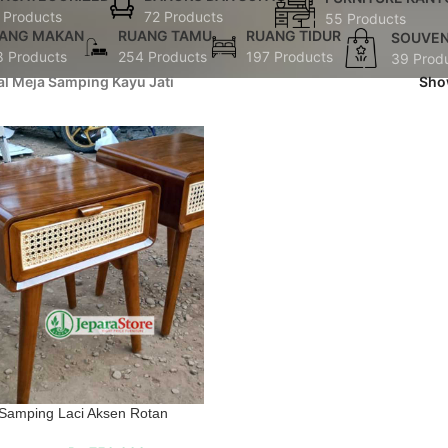
 Products
72 Products
55 Products
ANG MAKAN
RUANG TAMU
RUANG TIDUR
SOUVEN
8 Products
254 Products
197 Products
39 Prod
al Meja Samping Kayu Jati
Sh
Samping Laci Aksen Rotan