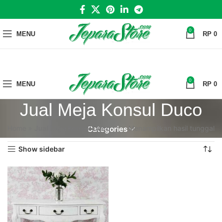
0
MENU
RP
0
0
MENU
RP
0
Jual Meja Konsul Duco
Home
»
Jual Meja Konsul Duco
Menampilkan hasil tunggal
Categories
Show sidebar