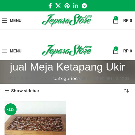
0
MENU
RP
0
0
MENU
RP
0
jual Meja Ketapang Ukir
Home
»
jual Meja Ketapang Ukir
Menampilkan hasil tunggal
Categories
Show sidebar
-22%