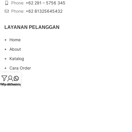
Phone:
+62 291 – 5756 345
Phone:
+62 81325645432
LAYANAN PELANGGAN
Home
About
Katalog
Cara Order
Blog
Filters
My account
Whatsapp
FAQs
Testimonial
Contact
INFO REKENING