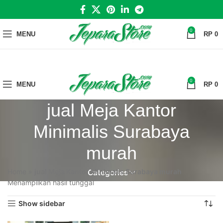
0
MENU
RP
0
0
MENU
RP
0
jual Meja Kantor
Minimalis Surabaya
murah
Home
»
jual Meja Kantor Minimalis Surabaya murah
Categories
Menampilkan hasil tunggal
Show sidebar