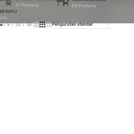
37 Products
54 Products
IR KAYU
ucts
ow
9
24
36