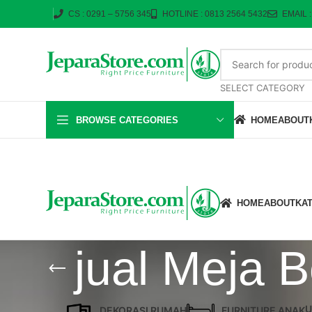
CS : 0291 – 5756 345
HOTLINE : 0813 2564 5432
EMAIL 
SELECT CATEGORY
BROWSE CATEGORIES
HOME
ABOUT
HOME
ABOUT
KA
jual Meja 
U
DEKORASI RUMAH
FURNITURE ANAK