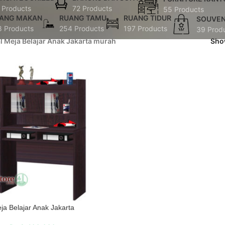
 Products
72 Products
55 Products
ANG MAKAN
RUANG TAMU
RUANG TIDUR
SOUVEN
8 Products
254 Products
197 Products
39 Prod
al Meja Belajar Anak Jakarta murah
Sh
ja Belajar Anak Jakarta