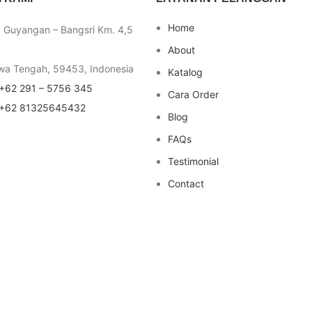
Home
a Guyangan – Bangsri Km. 4,5
About
wa Tengah, 59453, Indonesia
Katalog
+62 291 – 5756 345
Cara Order
+62 81325645432
Blog
FAQs
Testimonial
Contact