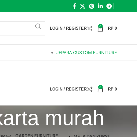
0
LOGIN / REGISTER
RP
0
JEPARA CUSTOM FURNITURE
0
LOGIN / REGISTER
RP
0
karta murah
GARDEN FURNITURE
OR
MEJA DAN KURSI