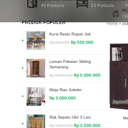
0
45 Products
53 Products
RU
13
PRODUK POPULER
Home
»
ju
Kursi Resto Ropan Jok
Rp
550.000
Rp
800.000
Lemari Pakaian Sliding
Semarang
Rp
5.000.000
Rp
6.500.000
Meja Rias Juliette
Rp
3.000.000
Rak Sepatu Ukir 3 Laci
Me
Rp
2.500.000
Rp
2.850.000