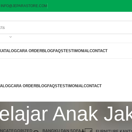
:
INFO@JEPARASTORE.COM
KATALOG
CARA ORDER
BLOG
FAQS
TESTIMONIAL
CONTACT
TALOG
CARA ORDER
BLOG
FAQS
TESTIMONIAL
CONTACT
Belajar Anak Ja
NCATEGORIZED
BANGKU DAN SOFA
FURNITURE KANT