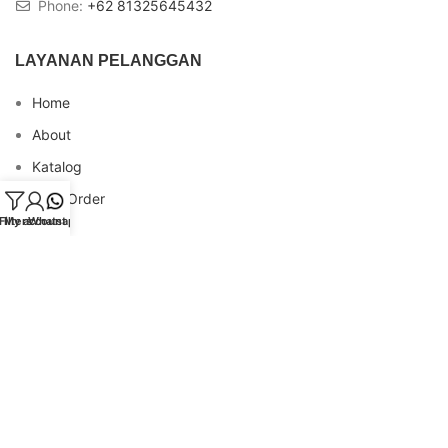
Phone:
+62 81325645432
LAYANAN PELANGGAN
Home
About
Katalog
Cara Order
Filters
My account
Whatsapp
Blog
FAQs
Testimonial
Contact
INFO REKENING