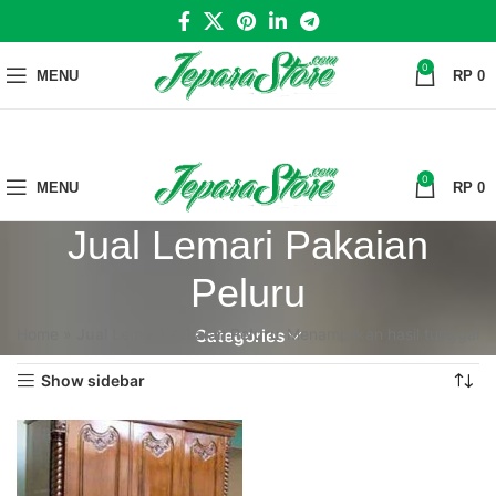
0
MENU
RP
0
0
MENU
RP
0
Jual Lemari Pakaian
Peluru
Home
»
Jual Lemari Pakaian Peluru
Menampilkan hasil tunggal
Categories
Show sidebar