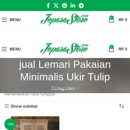
0
MENU
RP
0
0
MENU
RP
0
jual Lemari Pakaian
Minimalis Ukir Tulip
Home
»
jual Lemari Pakaian Minimalis Ukir Tulip
Categories
Menampilkan hasil tunggal
Show sidebar
-13%