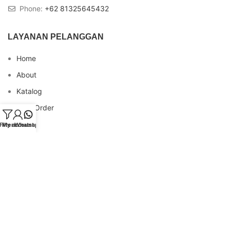
Phone:
+62 81325645432
LAYANAN PELANGGAN
Home
About
Katalog
Cara Order
Blog
Filters
My account
Whatsapp
FAQs
Testimonial
Contact
INFO REKENING