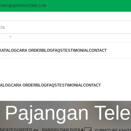
:
INFO@JEPARASTORE.COM
KATALOG
CARA ORDER
BLOG
FAQS
TESTIMONIAL
CONTACT
TALOG
CARA ORDER
BLOG
FAQS
TESTIMONIAL
CONTACT
i Pajangan Tele
NCATEGORIZED
BANGKU DAN SOFA
FURNITURE KANT