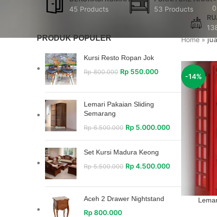
0
45 Products
53 Products
RU
13
PRODUK POPULER
Home
»
ju
Kursi Resto Ropan Jok
Rp
550.000
Rp
800.000
-14%
Lemari Pakaian Sliding
Semarang
Rp
5.000.000
Rp
6.500.000
Set Kursi Madura Keong
Rp
4.500.000
Rp
5.500.000
Aceh 2 Drawer Nightstand
Lemar
Rp
800.000