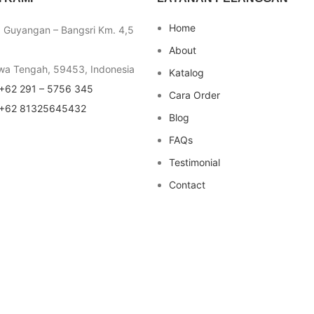
Home
a Guyangan – Bangsri Km. 4,5
About
wa Tengah, 59453, Indonesia
Katalog
+62 291 – 5756 345
Cara Order
+62 81325645432
Blog
FAQs
Testimonial
Contact