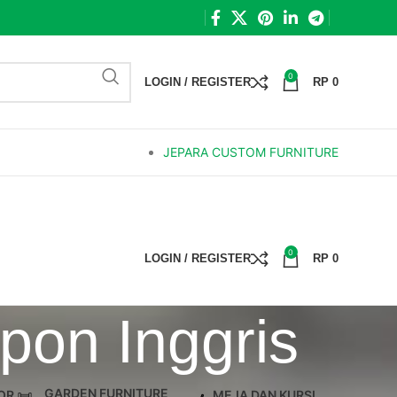
0
LOGIN / REGISTER
RP
0
JEPARA CUSTOM FURNITURE
0
LOGIN / REGISTER
RP
0
pon Inggris
GARDEN FURNITURE
OR
MEJA DAN KURSI