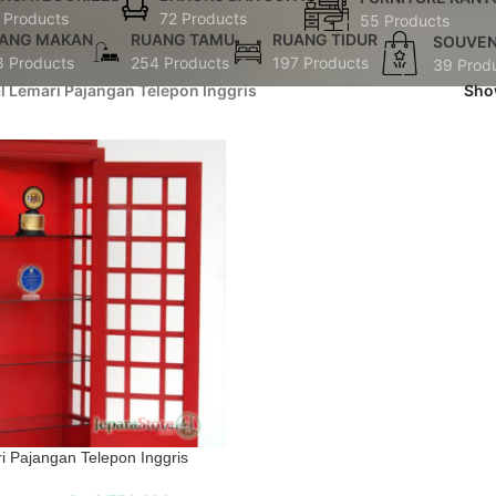
 Products
72 Products
55 Products
ANG MAKAN
RUANG TAMU
RUANG TIDUR
SOUVEN
8 Products
254 Products
197 Products
39 Prod
al Lemari Pajangan Telepon Inggris
Sh
i Pajangan Telepon Inggris