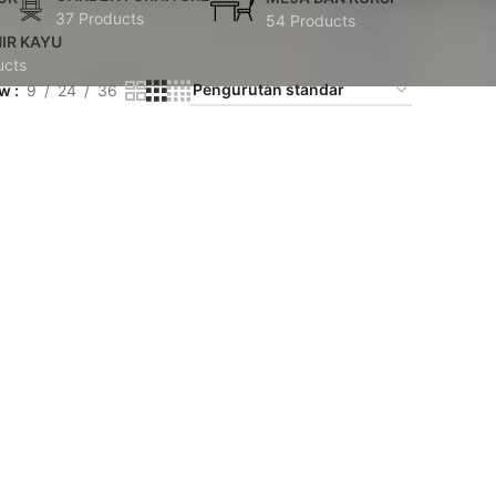
37 Products
54 Products
IR KAYU
ucts
ow
9
24
36