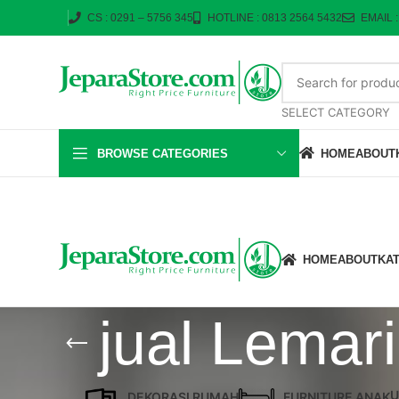
CS : 0291 – 5756 345
HOTLINE : 0813 2564 5432
EMAIL 
SELECT CATEGORY
BROWSE CATEGORIES
HOME
ABOUT
HOME
ABOUT
KA
jual Lemar
U
DEKORASI RUMAH
FURNITURE ANAK