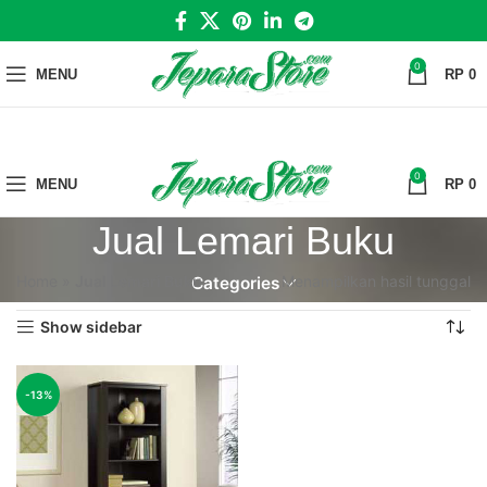
0
MENU
RP
0
0
MENU
RP
0
Jual Lemari Buku
Home
»
Jual Lemari Buku
Menampilkan hasil tunggal
Categories
Show sidebar
-13%