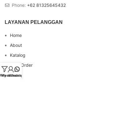
Phone:
+62 81325645432
LAYANAN PELANGGAN
Home
About
Katalog
Cara Order
Blog
Filters
My account
Whatsapp
FAQs
Testimonial
Contact
INFO REKENING