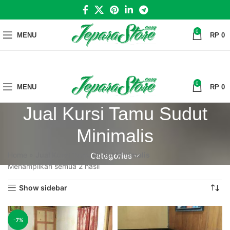
0
MENU
RP
0
0
MENU
RP
0
Jual Kursi Tamu Sudut
Minimalis
Home
»
Jual Kursi Tamu Sudut Minimalis
Categories
Menampilkan semua 2 hasil
Show sidebar
-7%