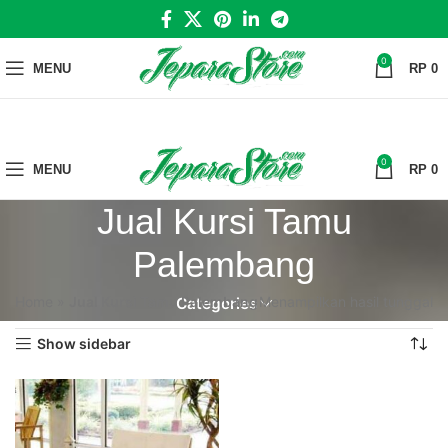
0
MENU
RP
0
0
MENU
RP
0
Jual Kursi Tamu
Palembang
Home
»
Jual Kursi Tamu Palembang
Menampilkan hasil tunggal
Categories
Show sidebar