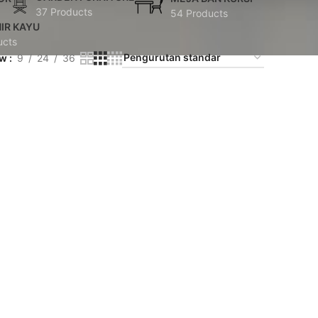
37 Products
54 Products
IR KAYU
ucts
ow
9
24
36