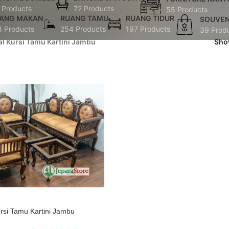
 Products
72 Products
55 Products
ANG MAKAN
RUANG TAMU
RUANG TIDUR
SOUVEN
8 Products
254 Products
197 Products
39 Prod
al Kursi Tamu Kartini Jambu
Sh
rsi Tamu Kartini Jambu