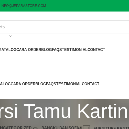
:
INFO@JEPARASTORE.COM
KATALOG
CARA ORDER
BLOG
FAQS
TESTIMONIAL
CONTACT
TALOG
CARA ORDER
BLOG
FAQS
TESTIMONIAL
CONTACT
rsi Tamu Karti
NCATEGORIZED
BANGKU DAN SOFA
FURNITURE KANT