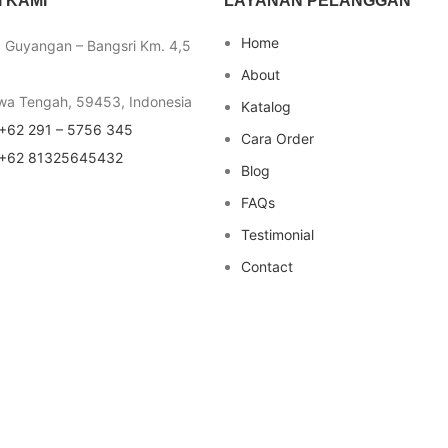
 KAMI
LAYANAN PELANGGAN
Home
a Guyangan – Bangsri Km. 4,5
About
wa Tengah, 59453, Indonesia
Katalog
+62 291 – 5756 345
Cara Order
+62 81325645432
Blog
FAQs
Testimonial
Contact