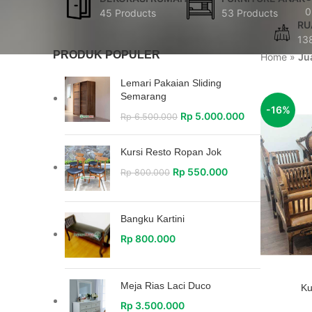
0
45 Products
53 Products
RU
13
PRODUK POPULER
Home
»
Ju
Lemari Pakaian Sliding
Semarang
-16%
Rp
5.000.000
Rp
6.500.000
Kursi Resto Ropan Jok
Rp
550.000
Rp
800.000
Bangku Kartini
Rp
800.000
Meja Rias Laci Duco
Ku
Rp
3.500.000