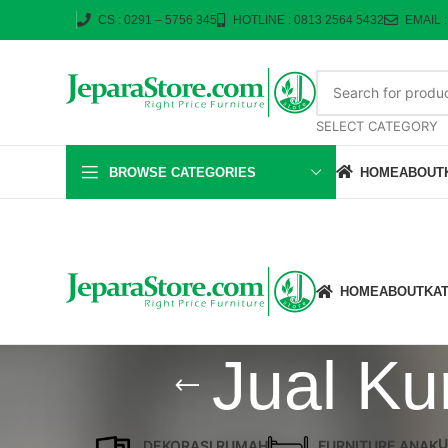
CS : 0291 – 5756 345
HOTLINE : 0813 2564 5432
EMAIL 
SELECT CATEGORY
BROWSE CATEGORIES
HOME
ABOUT
HOME
ABOUT
KA
Jual Ku
U
DEKORASI RUMAH
FURNITURE ANAK