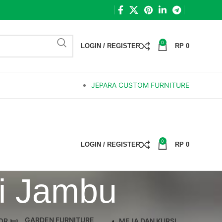
0
LOGIN / REGISTER
RP
0
JEPARA CUSTOM FURNITURE
0
LOGIN / REGISTER
RP
0
ni Jambu
GARDEN FURNITURE
OR
MEJA DAN KURSI