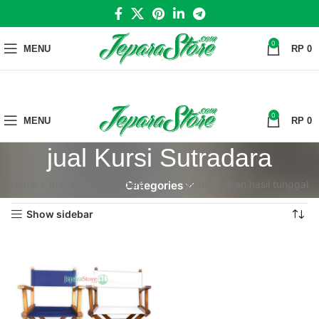
0
MENU
RP
0
0
MENU
RP
0
jual Kursi Sutradara
Home
»
jual Kursi Sutradara
Menampilkan hasil tunggal
Categories
Show sidebar