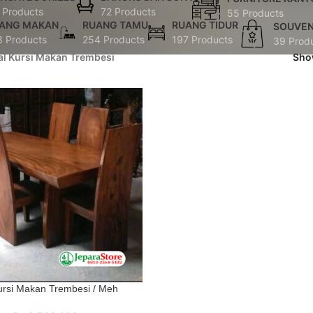
 Products
72 Products
55 Products
ANG MAKAN
RUANG TAMU
RUANG TIDUR
SOUVEN
8 Products
254 Products
197 Products
39 Prod
al Kursi Makan Trembesi
Sh
ursi Makan Trembesi / Meh