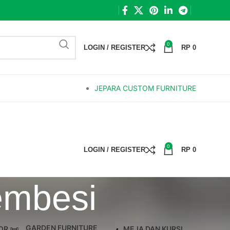
0
LOGIN / REGISTER
RP
0
JEPARA CUSTOM FURNITURE
0
LOGIN / REGISTER
RP
0
embesi
GARDEN FURNITURE
OR
MEJA DAN KURSI