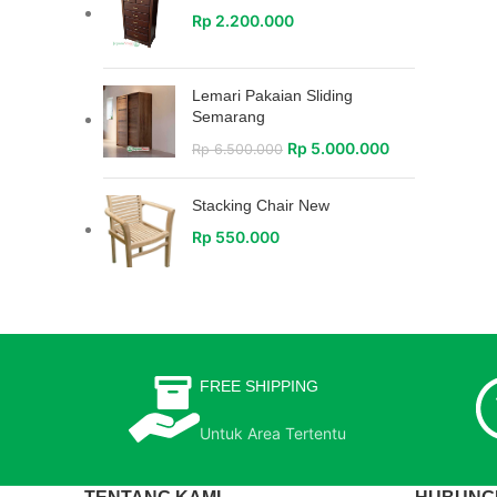
Rp
2.200.000
Lemari Pakaian Sliding
Semarang
Rp
5.000.000
Rp
6.500.000
Stacking Chair New
Rp
550.000
FREE SHIPPING
Untuk Area Tertentu