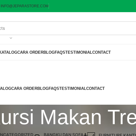
:
INFO@JEPARASTORE.COM
KATALOG
CARA ORDER
BLOG
FAQS
TESTIMONIAL
CONTACT
TALOG
CARA ORDER
BLOG
FAQS
TESTIMONIAL
CONTACT
Kursi Makan Tr
NCATEGORIZED
BANGKU DAN SOFA
FURNITURE KANT