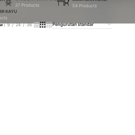
37 Products
54 Products
IR KAYU
ucts
ow
9
24
36