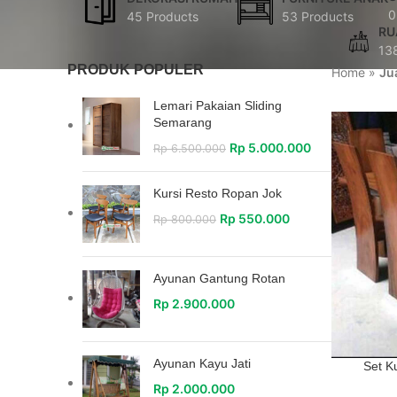
0
45 Products
53 Products
RU
13
PRODUK POPULER
Home
»
Ju
Lemari Pakaian Sliding
Semarang
Rp
5.000.000
Rp
6.500.000
Kursi Resto Ropan Jok
Rp
550.000
Rp
800.000
Ayunan Gantung Rotan
Rp
2.900.000
Ayunan Kayu Jati
Set K
Rp
2.000.000