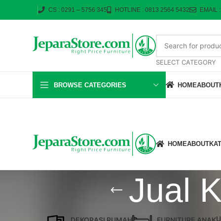
CS : 0291 – 5756 345
HOTLINE : 0813 2564 5432
EMAIL 
SELECT CATEGORY
BROWSE CATEGORIES
HOME
ABOUT
HOME
ABOUT
KA
Jual 
U
DEKORASI RUMAH
FURNITURE ANAK