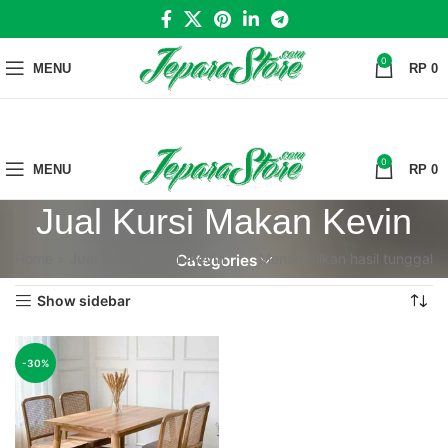
0
MENU
RP
0
0
MENU
RP
0
Jual Kursi Makan Kevin
Home
»
Jual Kursi Makan Kevin
Menampilkan hasil tunggal
Categories
Show sidebar
-30%