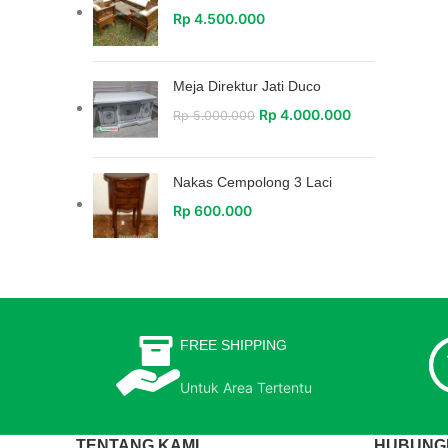
Rp
4.500.000
Meja Direktur Jati Duco
Rp
4.000.000
Rp
5.000.000
Nakas Cempolong 3 Laci
Rp
600.000
FREE SHIPPING
Untuk Area Tertentu
TENTANG KAMI
HUBUNGI