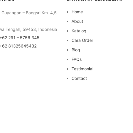
Home
a Guyangan – Bangsri Km. 4,5
About
wa Tengah, 59453, Indonesia
Katalog
+62 291 – 5756 345
Cara Order
+62 81325645432
Blog
FAQs
Testimonial
Contact