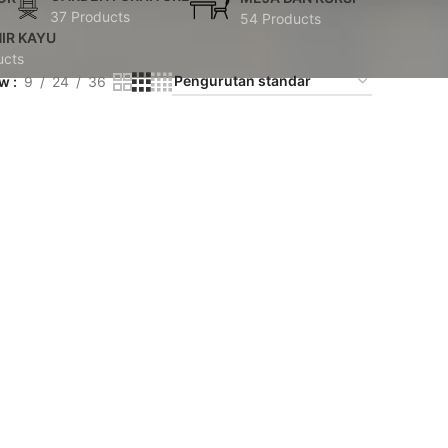
37 Products
54 Products
IR KAYU
ucts
ow
9
24
36