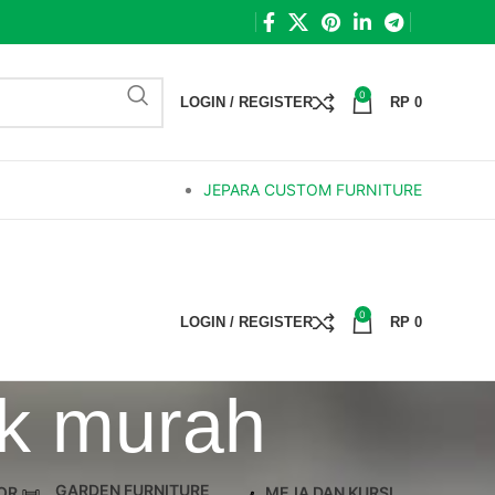
0
LOGIN / REGISTER
RP
0
JEPARA CUSTOM FURNITURE
0
LOGIN / REGISTER
RP
0
ik murah
GARDEN FURNITURE
OR
MEJA DAN KURSI