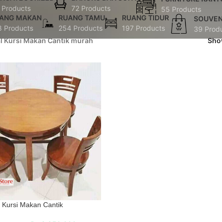
 Products
72 Products
55 Products
ANG MAKAN
RUANG TAMU
RUANG TIDUR
SOUVEN
8 Products
254 Products
197 Products
39 Prod
al Kursi Makan Cantik murah
Sh
Kursi Makan Cantik