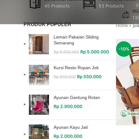
0
45 Products
53 Products
RU
13
PRODUK POPULER
Home
»
ju
Lemari Pakaian Sliding
Semarang
-10%
Rp
5.000.000
Rp
6.500.000
Kursi Resto Ropan Jok
Rp
550.000
Rp
800.000
Ayunan Gantung Rotan
Rp
2.900.000
Ayunan Kayu Jati
Rp
2.000.000