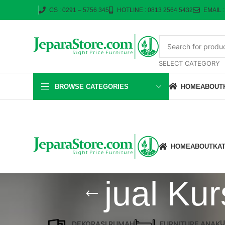
CS : 0291 – 5756 345
HOTLINE : 0813 2564 5432
EMAIL 
SELECT CATEGORY
BROWSE CATEGORIES
HOME
ABOUT
HOME
ABOUT
KA
jual Ku
U
DEKORASI RUMAH
FURNITURE ANAK