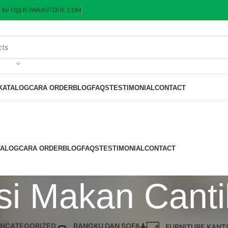
:
INFO@JEPARASTORE.COM
KATALOG
CARA ORDER
BLOG
FAQS
TESTIMONIAL
CONTACT
TALOG
CARA ORDER
BLOG
FAQS
TESTIMONIAL
CONTACT
rsi Makan Cant
NCATEGORIZED
BANGKU DAN SOFA
FURNITURE KANT