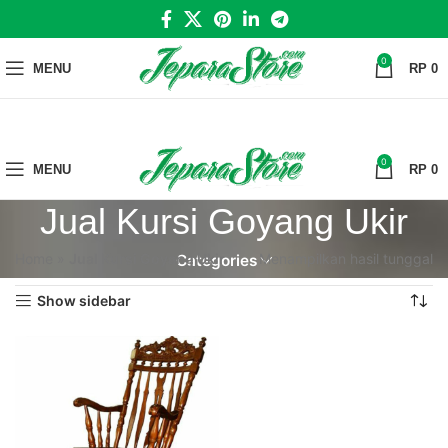
0
MENU
RP
0
0
MENU
RP
0
Jual Kursi Goyang Ukir
Home
»
Jual Kursi Goyang Ukir
Menampilkan hasil tunggal
Categories
Show sidebar